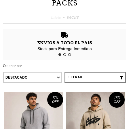
PACKS
Inicio
-
PACKS
ENVIOS A TODO EL PAIS
Stock para Entrega Inmediata
Ordenar por
FILTRAR
17
%
17
%
OFF
OFF