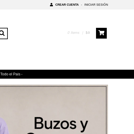
CREAR CUENTA
-
INICIAR SESIÓN
0
Items
|
$0
Todo el Pais -