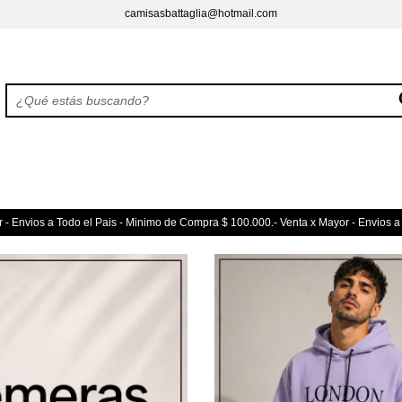
camisasbattaglia@hotmail.com
 - Envios a Todo el Pais - Minimo de Compra $ 100.000.- Venta x Mayor - Envios a 